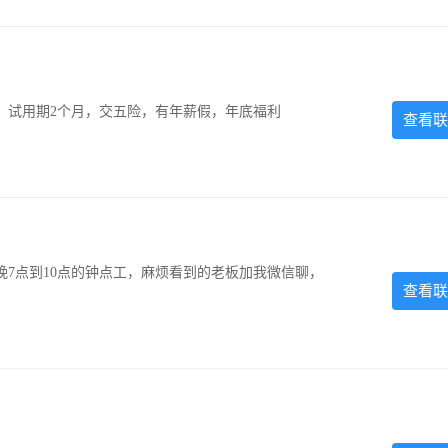
0元，试用期2个月，交五险，有年薪假，年底福利
查看联
7点到10点的钟点工，麻烦看到的老板加我微信聊，
查看联