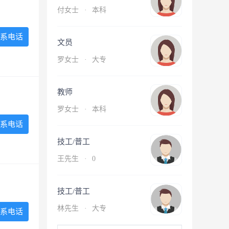
付女士
·
本科
系电话
文员
罗女士
·
大专
教师
罗女士
·
本科
系电话
技工/普工
王先生
·
0
技工/普工
林先生
·
大专
系电话