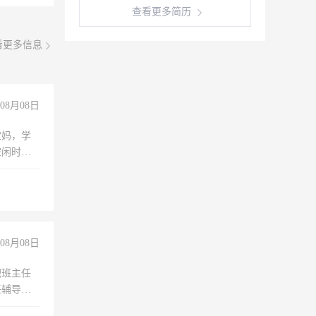
查看更多简历
看更多信息
08月08日
宝妈，学
空闲时
成问题，
没问题！
08月08日
职班主任
任辅导教
工作