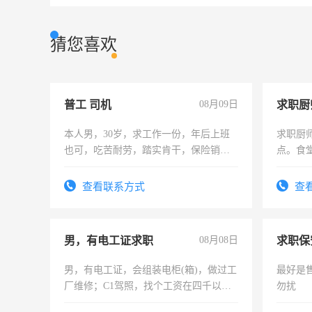
猜您喜欢
普工 司机
08月09日
求职厨
本人男，30岁，求工作一份，年后上班
求职厨
也可，吃苦耐劳，踏实肯干，保险销售
点。食堂
勿扰
上
查看联系方式
查
男，有电工证求职
08月08日
求职保
男，有电工证，会组装电柜(箱)，做过工
最好是
厂维修；C1驾照，找个工资在四千以
勿扰
上，枣强县以外需要有住宿，保险勿扰