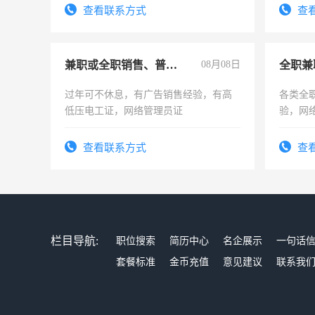
电话
查看联系方式
查
兼职或全职销售、普工、维修
08月08日
全职兼
过年可不休息，有广告销售经验，有高
各类全
低压电工证，网络管理员证
验，网
队长，
有高低
查看联系方式
查
栏目导航:
职位搜索
简历中心
名企展示
一句话
套餐标准
金币充值
意见建议
联系我