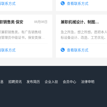
看联系方式
查看联系方式
职销售类 保安
08月08日
兼职机械设计、制图、设备改造
职兼职销售类，有广告销售经
急之所急，想之所想。愿把本
络管理员中级证书，保安类保安
标设备设计、改造、工艺优化
形象岗或幼儿园保安，维修水电
作和分解的经验与您分享。 真
压电工证和十几年工作经验
结识有识之士，共享未来。
看联系方式
查看联系方式
信息
招聘资讯
发布简历
企业入驻
会员中心
法律申明
们