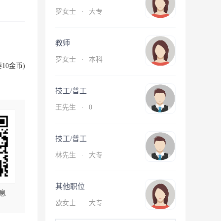
罗女士
·
大专
教师
罗女士
·
本科
10金币)
技工/普工
王先生
·
0
技工/普工
林先生
·
大专
其他职位
息
欧女士
·
大专