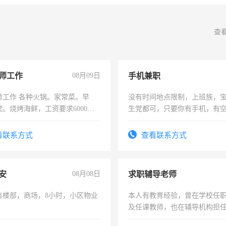
查
师工作
08月09日
手机兼职
师工作 各种火锅。家常菜。早
没有时间地点限制，上班族，
。烧烤海鲜，工资要求6000以
生党都可，只要你有手机，有
间，一单一结，一天二三十不
勤快的四五十，每天挣零花钱
看联系方式
查看联系方式
安
08月08日
求职辅导老师
售楼部，商场，8小时，小区物业
本人有教育经验，曾在学校任
及任课教师，也在辅导机构担
师，求周一至周五辅导老师的