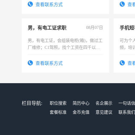
查看联系方式
查
男，有电工证求职
08月07日
男，有电工证，会组装电柜(箱)，做过工
可为个
厂维修；C1驾照，找个工资在四千以
频，培
上，枣强县以外需要有住宿，保险勿扰
可为个
电话
频，培
查看联系方式
查
音！你
成为拍
栏目导航:
职位搜索
简历中心
名企展示
一句话
套餐标准
金币充值
意见建议
联系我