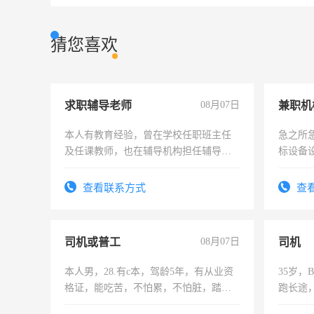
猜您喜欢
求职辅导老师
08月07日
本人有教育经验，曾在学校任职班主任
急之所
及任课教师，也在辅导机构担任辅导教
标设备
师，求周一至周五辅导老师的工作
作和分
结识有
查看联系方式
查
司机或普工
08月07日
司机
本人男，28.有c本，驾龄5年，有从业资
35岁
格证，能吃苦，不怕累，不怕脏，踏
跑长途
实，需求稳定工作一份，保险不干
六，渣