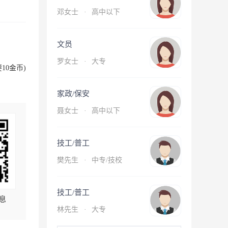
邓女士
·
高中以下
文员
罗女士
·
大专
10金币)
家政/保安
聂女士
·
高中以下
技工/普工
樊先生
·
中专/技校
技工/普工
息
林先生
·
大专