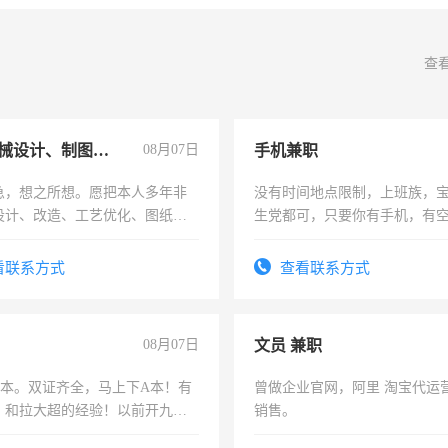
查
兼职机械设计、制图、设备改造
08月07日
手机兼职
急，想之所想。愿把本人多年非
没有时间地点限制，上班族，
设计、改造、工艺优化、图纸制
生党都可，只要你有手机，有
解的经验与您分享。 真诚合作，
间，一单一结，一天二三十不
识之士，共享未来。
勤快的四五十，每天挣零花钱
看联系方式
查看联系方式
08月07日
文员 兼职
，B本。双证齐全，马上下A本！有
曾做企业官网，阿里 淘宝代运
，和拉大超的经验！以前开九米
销售。
土车