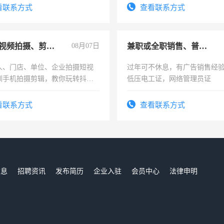
看联系方式
查看联系方式
手机短视频拍摄、剪辑、抖音快手
08月07日
兼职或全职销售、普工、维修
人、门店、单位、企业拍摄短视
过年可不休息，有广告销售经
训手机拍摄剪辑，教你玩转抖音
低压电工证，网络管理员证
人、门店、单位、企业拍摄短视
训手机拍摄剪辑，教你玩转抖
看联系方式
查看联系方式
也可以成为拍摄达人！你也可以
摄达人！
信息
招聘资讯
发布简历
企业入驻
会员中心
法律申明
们