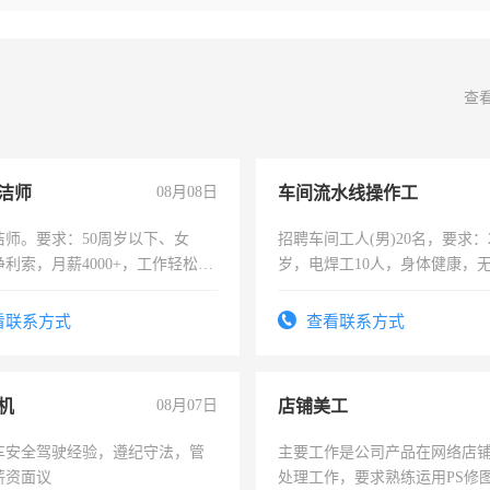
查
洁师
08月08日
车间流水线操作工
洁师。要求：50周岁以下、女
招聘车间工人(男)20名，要求：2
利索，月薪4000+，工作轻松，
岁，电焊工10人，身体健康，
活，不需坐班，适合宝妈、全职
好。薪资：4500-7000元，标
。
宿，免费发放劳保用品，两班
看联系方式
查看联系方式
25号准时发放工资，工作时间1
机
08月07日
店铺美工
车安全驾驶经验，遵纪守法，管
主要工作是公司产品在网络店
薪资面议
处理工作，要求熟练运用PS修图