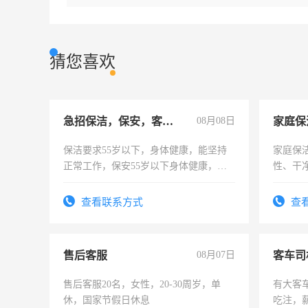
猜您喜欢
急招保洁，保安，客服，工程
08月08日
家庭保
保洁要求55岁以下，身体健康，能坚持
家庭保
正常工作，保安55岁以下身体健康，有
性、干净
责任心形象端庄，遵纪守法，无犯罪记
时间灵
录，客服要求45岁以下高中以上文化，
太太等
查看联系方式
查
懂电脑工作认真，性格开朗有良好沟通
能力，工程，懂水电维修。
售后客服
08月07日
客车司
售后客服20名，女性，20-30周岁，单
有大客
休，国家节假日休息
吃注，