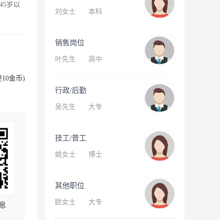
45岁以
刘女士
·
本科
销售岗位
叶先生
·
高中
10金币)
行政/后勤
吴先生
·
大专
技工/普工
姚女士
·
博士
其他职位
欧女士
·
大专
息