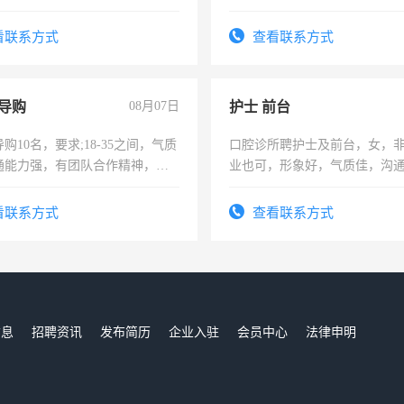
作时间每天8小时，待遇优厚。
看联系方式
查看联系方式
导购
08月07日
护士 前台
购10名，要求;18-35之间，气质
口腔诊所聘护士及前台，女，
通能力强，有团队合作精神，有
业也可，形象好，气质佳，沟
，有工作经验者优先！
强。面试，周日休息。
看联系方式
查看联系方式
信息
招聘资讯
发布简历
企业入驻
会员中心
法律申明
们