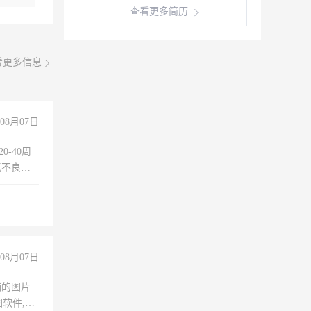
查看更多简历
看更多信息
08月07日
0-40周
无不良嗜
准八人间住
倒，每月
0小时
08月07日
铺的图片
软件,工